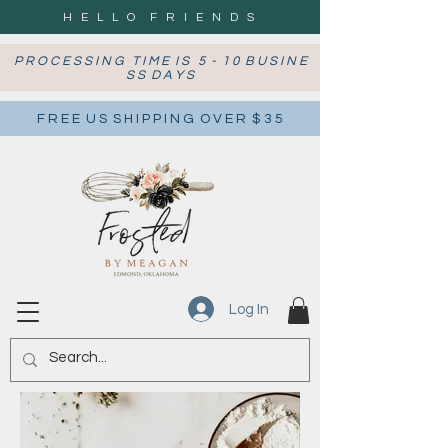
H E L L O F R I E N D S
P R O C E S S I N G T I M E I S 5 - 1 0 B U S I N E
S S D A Y S
F R E E U S S H I P P I N G O V E R $ 3 5
Log In