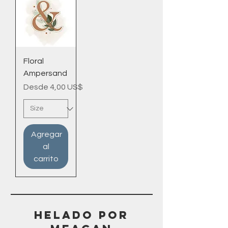
Floral
Ampersand
Precio de oferta
Desde
4,00 US$
Agregar
al
carrito
Helado POR