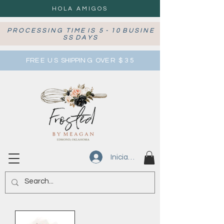
HOLA AMIGOS
P R O C E S S I N G T I M E I S 5 - 1 0 B U S I N E
S S D A Y S
FRE E U S SHIPPIN G OVE R $ 3 5
Iniciar sesión