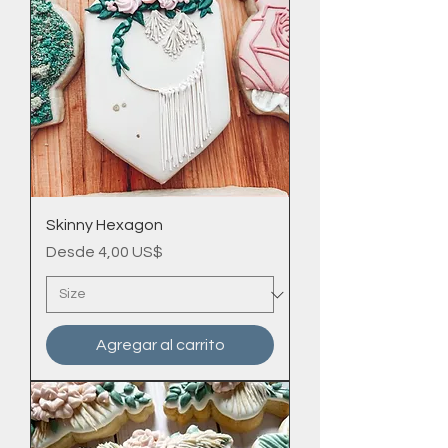
Skinny Hexagon
Precio de oferta
Desde
4,00 US$
Agregar al carrito