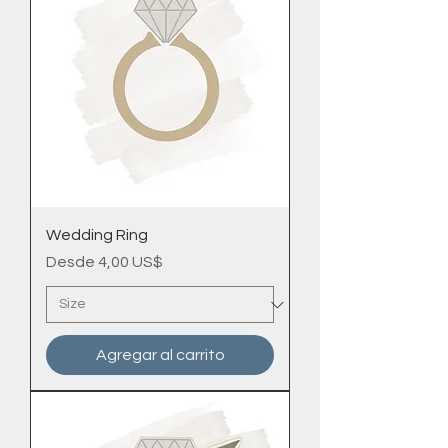
Wedding Ring
Precio de oferta
Desde
4,00 US$
Agregar al carrito