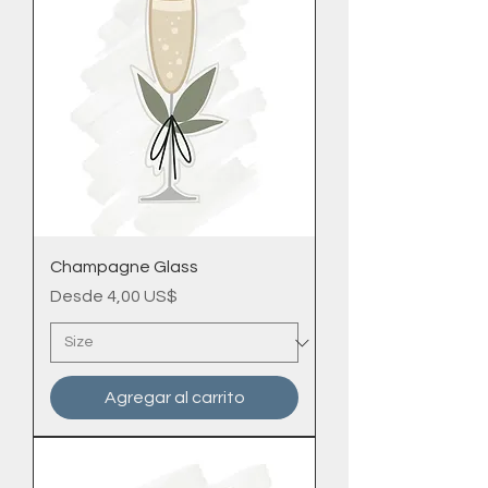
Champagne Glass
Precio de oferta
Desde
4,00 US$
Agregar al carrito