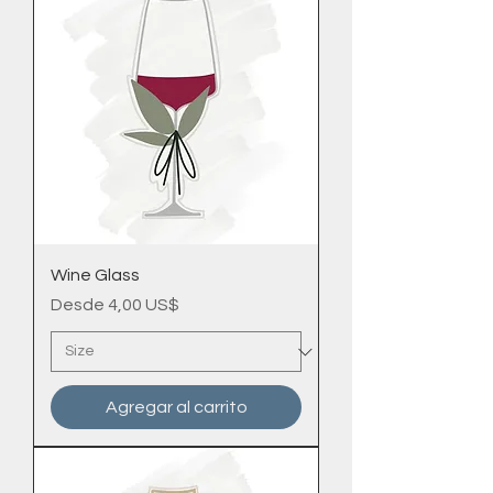
Wine Glass
Precio de oferta
Desde
4,00 US$
Agregar al carrito