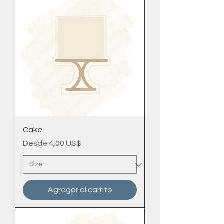
Cake
Precio de oferta
Desde
4,00 US$
Agregar al carrito