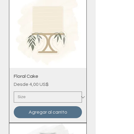
Floral Cake
Precio de oferta
Desde
4,00 US$
Agregar al carrito