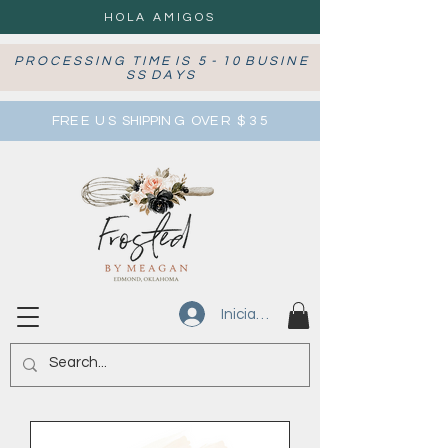
HOLA AMIGOS
P R O C E S S I N G T I M E I S 5 - 1 0 B U S I N E
S S D A Y S
FRE E U S SHIPPIN G OVE R $ 3 5
Iniciar sesión