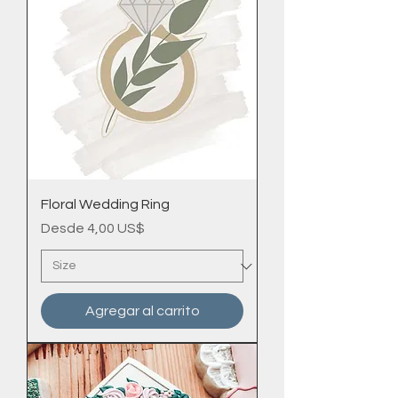
Floral Wedding Ring
Precio de oferta
Desde
4,00 US$
Agregar al carrito