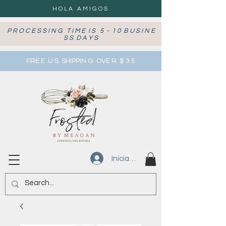
HOLA AMIGOS
P R O C E S S I N G T I M E I S 5 - 1 0 B U S I N E
S S D A Y S
FRE E U S SHIPPIN G OVE R $ 3 5
Iniciar sesión